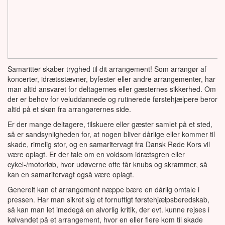
Røde Kors Butik
Samarit
Vågere
Samaritter skaber tryghed til dit arrangement! Som arrangør af
Beredskab
koncerter, idrætsstævner, byfester eller andre arrangementer, har
Kommunikation og
man altid ansvaret for deltagernes eller gæsternes sikkerhed. Om
SoMe
der er behov for veluddannede og rutinerede førstehjælpere beror
altid på et skøn fra arrangørernes side.
Er der mange deltagere, tilskuere eller gæster samlet på et sted,
så er sandsynligheden for, at nogen bliver dårlige eller kommer til
skade, rimelig stor, og en samaritervagt fra Dansk Røde Kors vil
være oplagt. Er der tale om en voldsom idrætsgren eller
cykel-/motorløb, hvor udøverne ofte får knubs og skrammer, så
kan en samaritervagt også være oplagt.
Generelt kan et arrangement næppe bære en dårlig omtale i
pressen. Har man sikret sig et fornuftigt førstehjælpsberedskab,
så kan man let imødegå en alvorlig kritik, der evt. kunne rejses i
kølvandet på et arrangement, hvor en eller flere kom til skade