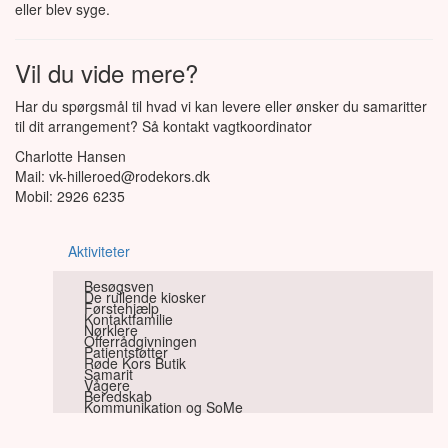
eller blev syge.
Vil du vide mere?
Har du spørgsmål til hvad vi kan levere eller ønsker du samaritter
til dit arrangement? Så kontakt vagtkoordinator
Charlotte Hansen
Mail: vk-hilleroed@rodekors.dk
Mobil: 2926 6235
Aktiviteter
Besøgsven
De rullende kiosker
Førstehjælp
Kontaktfamilie
Nørklere
Offerrådgivningen
Patientstøtter
Røde Kors Butik
Samarit
Vågere
Beredskab
Kommunikation og SoMe